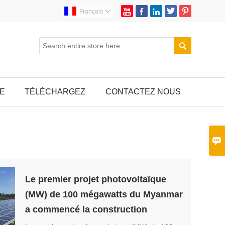





Français


E
TÉLÉCHARGEZ
CONTACTEZ NOUS

Le premier projet photovoltaïque
(MW) de 100 mégawatts du Myanmar
a commencé la construction