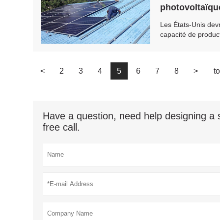
photovoltaïque
Les États-Unis dev
capacité de product
<
2
3
4
5
6
7
8
>
t
Have a question, need help designing a s
free call.