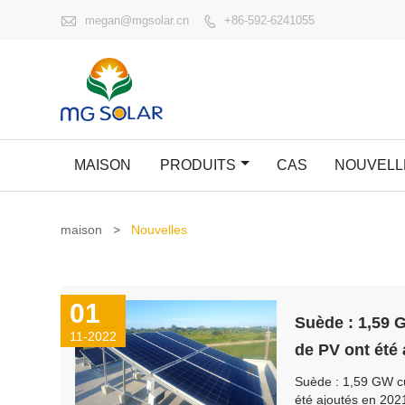

megan@mgsolar.cn
+86-592-6241055

MAISON
PRODUITS
CAS
NOUVELL
maison
>
Nouvelles
01
Suède : 1,59
11-2022
de PV ont été
Suède : 1,59 GW 
été ajoutés en 202