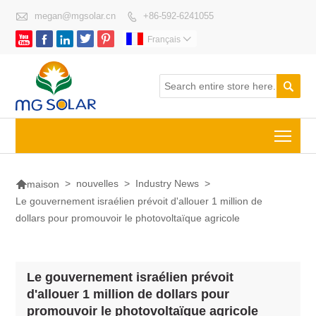

megan@mgsolar.cn
+86-592-6241055






Français


Togg

>
nouvelles
>
Industry News
>
maison
Le gouvernement israélien prévoit d'allouer 1 million de
dollars pour promouvoir le photovoltaïque agricole
Le gouvernement israélien prévoit
d'allouer 1 million de dollars pour
promouvoir le photovoltaïque agricole