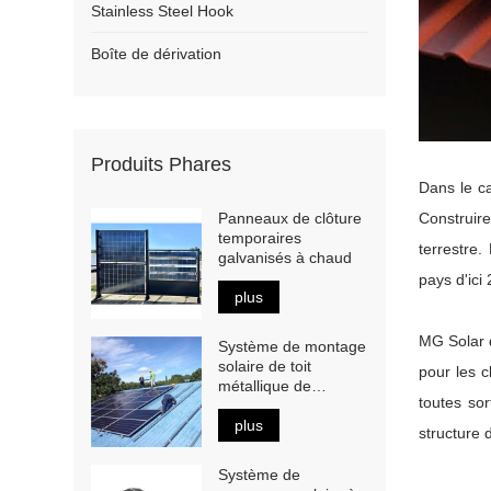
Stainless Steel Hook
Boîte de dérivation
Produits Phares
Dans le c
Panneaux de clôture
Construir
temporaires
terrestre
galvanisés à chaud
pays d'ici
plus
MG Solar 
Système de montage
solaire de toit
pour les c
métallique de
toutes so
support de pied en L
plus
structure d
Système de