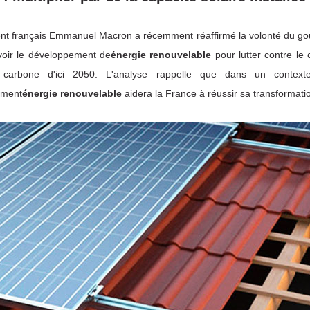
ent français Emmanuel Macron a récemment réaffirmé la volonté du g
oir le développement de
énergie renouvelable
pour lutter contre le 
té carbone d'ici 2050. L'analyse rappelle que dans un contex
ement
énergie renouvelable
aidera la France à réussir sa transformati