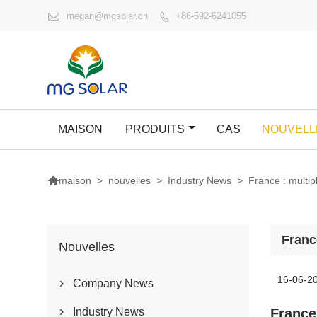

megan@mgsolar.cn
+86-592-6241055

MAISON
PRODUITS
CAS
NOUVELL

>
nouvelles
>
Industry News
>
France : multipl
maison
France
Nouvelles
16-06-2
Company News

Industry News
France 
