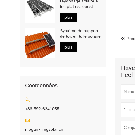
rayonnage solaire à
toit plat est-ouest
plus
Système de support
de toit en tuile solaire
Préc

plus
Have
Feel 
Coordonnées

+86-592-6241055

megan@mgsolar.cn