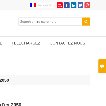





Français


E
TÉLÉCHARGEZ
CONTACTEZ NOUS

 2050
d'ici 2050